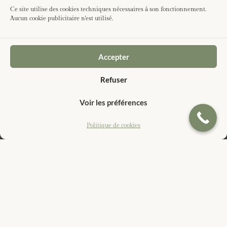
Ce site utilise des cookies techniques nécessaires à son fonctionnement.
Aucun cookie publicitaire n'est utilisé.
Le local, toujours
Des matériaux et des artisans du Capcir
Accepter
Artisans des Pyrénées-Orientales, matériaux du
Refuser
territoire : llose, granit, bois de forêts gérées. Pour les
granges et le bâti ancien, ces murs méritent des
Voir les préférences
réponses locales.
Politique de cookies
La sobriété
Rien de superflu, rien qui manque
Un espace qui respire, des matières qu’on a envie de
toucher. L’élégance, c’est ce qu’on ne peut pas enlever